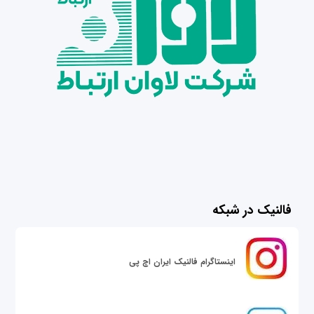
فالنیک در شبکه
اینستاگرام فالنیک ایران اچ پی