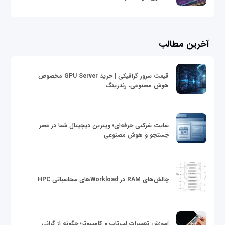
آخرین مطالب
قیمت سرور گرافیکی | خرید GPU Server مخصوص
هوش مصنوعی، رندرینگ
سایت شرکتی حرفه‌ای؛ ویترین دیجیتال شما در عصر
جستجو و هوش مصنوعی
چالش‌های RAM در Workloadهای محاسباتی HPC
آموزش تعمیرات لپ‌تاپ و کامپیوتر؛ چگونه از گرانی