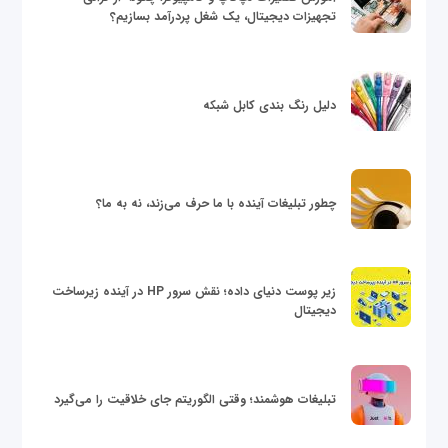
تجهیزات دیجیتال، یک شغل پردرآمد بسازیم؟
دلیل رنگ بندی کابل شبکه
چطور تبلیغات آینده با ما حرف می‌زند، نه به ما؟
زیر پوست دنیای داده؛ نقش سرور HP در آینده زیرساخت
دیجیتال
تبلیغات هوشمند؛ وقتی الگوریتم جای خلاقیت را می‌گیرد