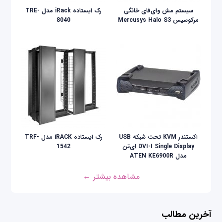
سیستم مش وای‌فای خانگی
رک ایستاده iRack مدل TRE-
مرکوسیس Mercusys Halo S3
8040
اکستندر KVM تحت شبکه USB
رک ایستاده iRACK مدل TRF-
DVI-I Single Display ای‌تن
1542
مدل ATEN KE6900R
مشاهده بیشتر ←
آخرین مطالب