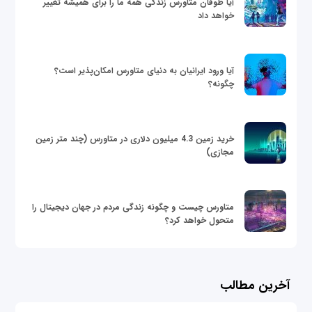
آیا طوفان متاورس زندگی همه ما را برای همیشه تغییر
خواهد داد
آیا ورود ایرانیان به دنیای متاورس امکان‌پذیر است؟
چگونه؟
خرید زمین 4.3 میلیون دلاری در متاورس (چند متر زمین
مجازی)
متاورس چیست و چگونه زندگی مردم در جهان دیجیتال را
متحول خواهد کرد؟
آخرین مطالب