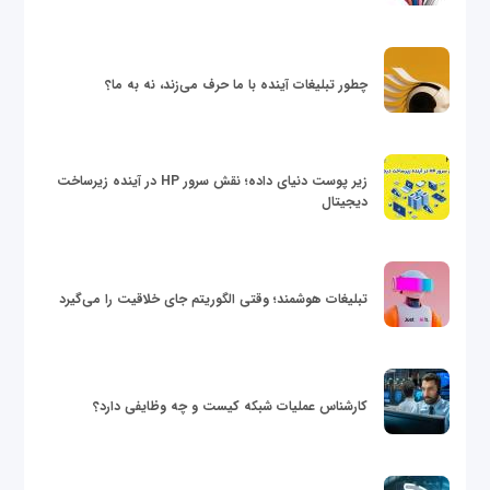
چطور تبلیغات آینده با ما حرف می‌زند، نه به ما؟
زیر پوست دنیای داده؛ نقش سرور HP در آینده زیرساخت
دیجیتال
تبلیغات هوشمند؛ وقتی الگوریتم جای خلاقیت را می‌گیرد
کارشناس عملیات شبکه کیست و چه وظایفی دارد؟