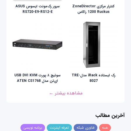
کنترلر مرکزی ZoneDirector
سرور رک‌مونت ایسوس ASUS
1200 Ruckus راکاس
RS720-E9-RS12-E
رک ایستاده iRack مدلTRE-
سوئیچ ۸ پورت USB DVI KVM
8027
ای‌تن مدل ATEN CS1768
مشاهده بیشتر ←
آخرین مطالب
همه
فناوری شبکه
تعرفه اینترنت
برنامه نویسی