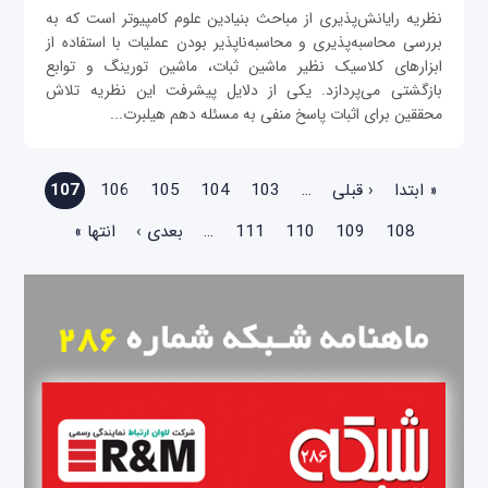
نظریه رایانش‌پذیری از مباحث بنیادین علوم کامپیوتر است که به
بررسی محاسبه‌پذیری و محاسبه‌ناپذیر بودن عملیات با استفاده از
ابزارهای کلاسیک نظیر ماشین ثبات، ماشین تورینگ و توابع
بازگشتی می‌پردازد. یکی از دلایل پیشرفت این نظریه تلاش
محققین برای اثبات پاسخ منفی به مسئله دهم هیلبرت...
صفحه‌ها
« ابتدا
‹ قبلی
…
103
104
105
106
107
108
109
110
111
…
بعدی ›
انتها »