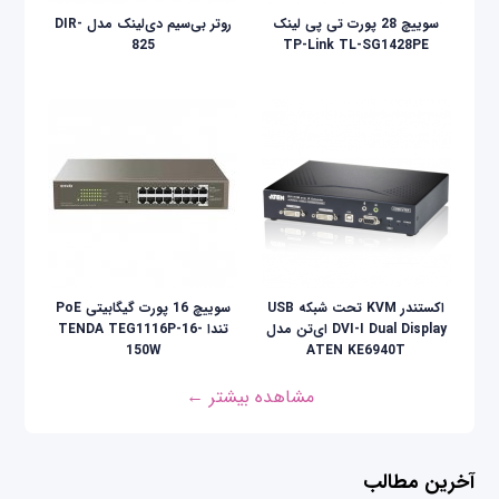
سوییچ 28 پورت تی پی لینک
روتر بی‌سیم دی‌لینک مدل DIR-
825
TP-Link TL-SG1428PE
اکستندر KVM تحت شبکه USB
سوییچ 16 پورت گیگابیتی PoE
DVI-I Dual Display ای‌تن مدل
تندا TENDA TEG1116P-16-
150W
ATEN KE6940T
مشاهده بیشتر ←
آخرین مطالب