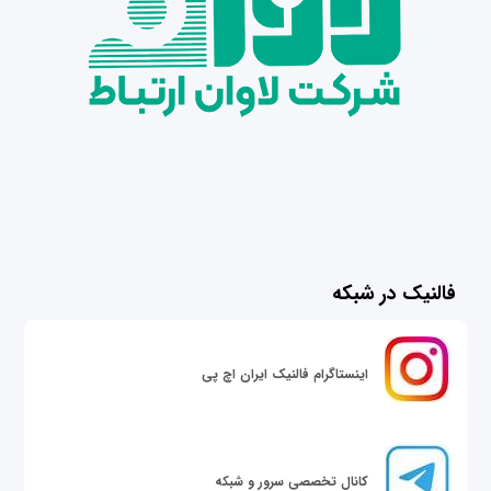
فالنیک در شبکه
اینستاگرام فالنیک ایران اچ پی
کانال تخصصی سرور و شبکه