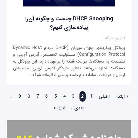
DHCP Snooping چیست و چگونه آن‌را
پیاده‌سازی کنیم؟
فناوری شبکه
پروتکل پیکربندی پویای میزبان (DHCP سرنام Dynamic Host
Configuration Protocol) مسئولیت تخصیص آدرس آی‌پی و
تنظیمات به دستگاه‌ها در یک شبکه را بر عهده دارد. این پروتکل به
دستگاه‌ها اجازه می‌دهد به‌طور خودکار آدرس آی‌پی، مسیرهای
ارسال و دریافت، سامانه نام دامنه و سایر تنظیمات شبکه...
صفحه‌ها
« ابتدا
‹ قبلی
1
2
3
4
5
6
7
8
9
…
بعدی ›
انتها »