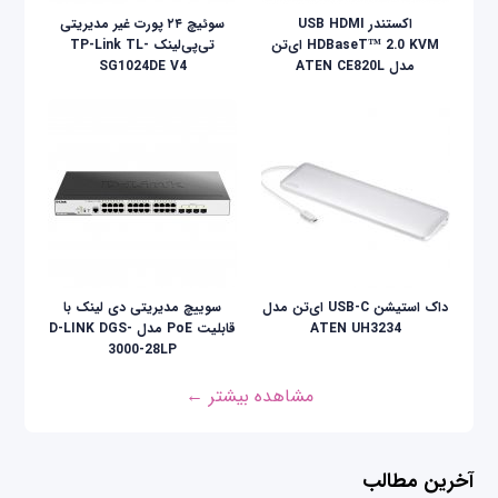
اکستندر USB HDMI
سوئیچ ۲۴ پورت غیر مدیریتی
HDBaseT™ 2.0 KVM ای‌تن
تی‌پی‌لینک TP-Link TL-
مدل ATEN CE820L
SG1024DE V4
داک استیشن USB-C ای‌تن مدل
سوییچ مدیریتی دی لینک با
ATEN UH3234
قابلیت PoE مدل D-LINK DGS-
3000-28LP
مشاهده بیشتر ←
آخرین مطالب