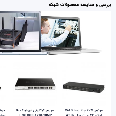
بررسی و مقایسه محصولات شبکه
سوئیچ KVM چند رابط Cat 5
سوییچ گیگابیتی دی-لینک D-
ای‌تن ۳۲ پورت مدل ATEN
LINK DGS-1210-28MP
ای‌تن مد