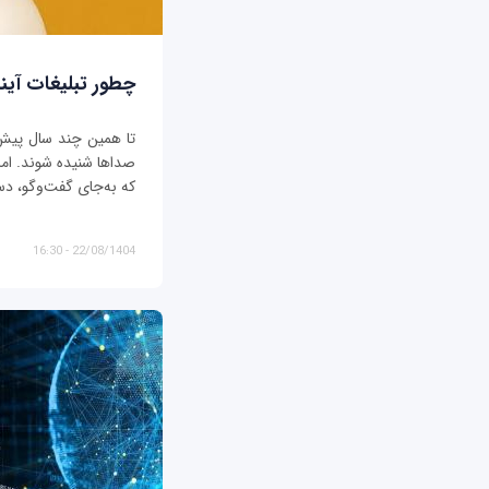
چطور تبلیغات آیند
تا همین چند سال پیش، ت
صداها شنیده شوند. اما د
که به‌جای گفت‌وگو، دس
22/08/1404 - 16:30