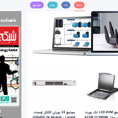
همه
رک
روتر
سوئیچ
سوئيچ LCD KVM تک پورت
سوئیچ 24 پورتی آلکاتل لوسنت
ل ATEN CL5800N
OS6450-24 Alcatel - Lucent