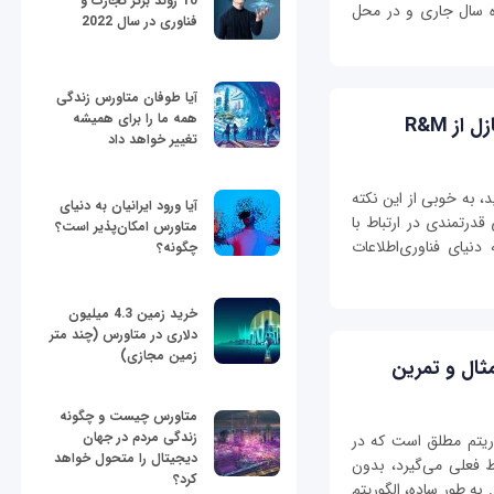
10 روند برتر تجارت و
ات ) به تاریخ 16 الی 18 مهر ماه سال جاری و در محل
فناوری در سال 2022
آیا طوفان متاورس زندگی
همه ما را برای همیشه
ز R&M
تغییر خواهد داد
ات R&M را داشته باشید، به خوبی از این نکته
آیا ورود ایرانیان به دنیای
درتمندی در ارتباط با
متاورس امکان‌پذیر است؟
دنیای فناوری‌اطلاعات
چگونه؟
خرید زمین 4.3 میلیون
دلاری در متاورس (چند متر
زمین مجازی)
متاورس چیست و چگونه
زندگی مردم در جهان
Greedy algorith) یک الگوریتم مطلق است که در
دیجیتال را متحول خواهد
 فعلی می‌گیرد، بدون
کرد؟
 به طور ساده، الگوریتم