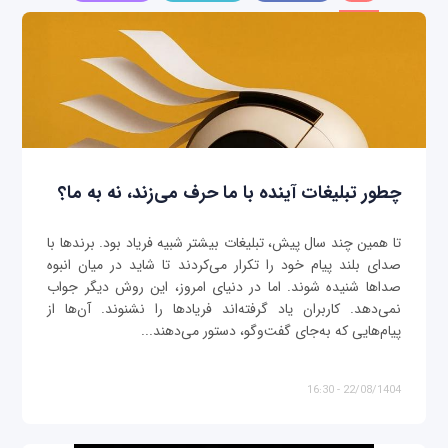
چطور تبلیغات آینده با ما حرف می‌زند، نه به ما؟
تا همین چند سال پیش، تبلیغات بیشتر شبیه فریاد بود. برندها با
صدای بلند پیام خود را تکرار می‌کردند تا شاید در میان انبوه
صداها شنیده شوند. اما در دنیای امروز، این روش دیگر جواب
نمی‌دهد. کاربران یاد گرفته‌اند فریادها را نشنوند. آن‌ها از
پیام‌هایی که به‌جای گفت‌وگو، دستور می‌دهند...
22/08/1404 - 16:30