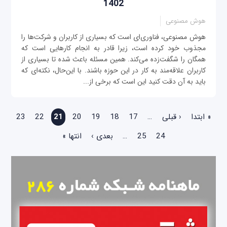
1402
هوش مصنوعی
هوش مصنوعی، فناوری‌ای است که بسیاری از کاربران و شرکت‌ها را
مجذوب خود کرده است، زیرا قادر به انجام کارهایی است که
همگان را شگفت‌زده می‌کند. همین مسئله باعث شده تا بسیاری از
کاربران علاقه‌مند به کار در این حوزه باشند. با این‌حال، نکته‌ای که
باید به آن دقت کنید این است که برخی از...
صفحه‌ها
« ابتدا
‹ قبلی
…
17
18
19
20
21
22
23
24
25
…
بعدی ›
انتها »