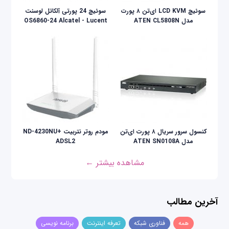
سوئيچ LCD KVM ای‌تن ۸ پورت
سوئیچ 24 پورتی آلکاتل لوسنت
مدل ATEN CL5808N
OS6860-24 Alcatel - Lucent
کنسول سرور سریال ۸ پورت ای‌تن
مودم روتر نتربیت +ND-4230NU
مدل ATEN SN0108A
ADSL2
مشاهده بیشتر ←
آخرین مطالب
همه
فناوری شبکه
تعرفه اینترنت
برنامه نویسی