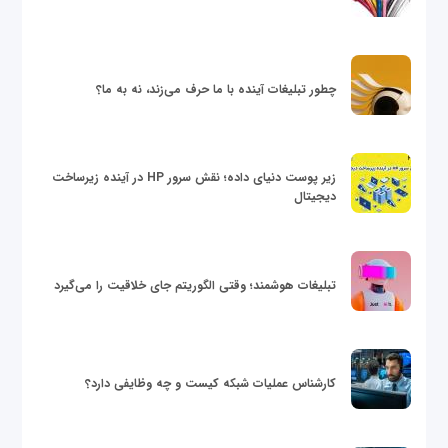
چطور تبلیغات آینده با ما حرف می‌زند، نه به ما؟
زیر پوست دنیای داده؛ نقش سرور HP در آینده زیرساخت
دیجیتال
تبلیغات هوشمند؛ وقتی الگوریتم جای خلاقیت را می‌گیرد
کارشناس عملیات شبکه کیست و چه وظایفی دارد؟